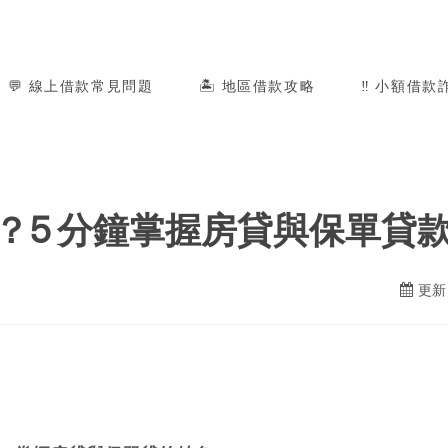
💬 線上借款常見問題
🏝️ 地區借款攻略
‼️ 小額借款
？5 分鐘掌握房貸與保單貸
更新日