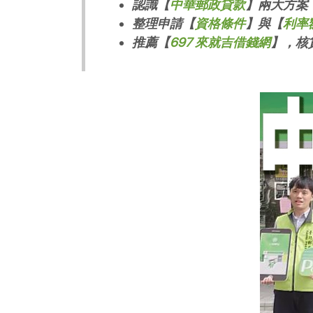
認識【
中華郵政貸款
】兩大方案
整理申請【
資格條件
】與【
利率
推薦【
697 來就吉借錢網
】，核