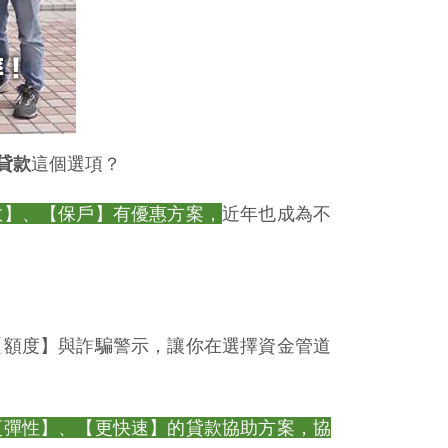
貸款
這個選項？
教】、【保戶】有優惠方案，
近年也成為不
【額度】與詐騙警示，讓你在選擇資金管道
更彈性】、【更快速】的貸款協助方案，協