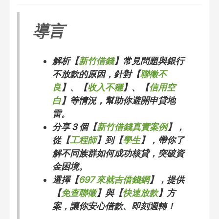
導言
解析【
新竹借錢
】常見問題與銀行
不放款的原因，針對【
聯徵不
良
】、【
收入不穩
】、【
信用空
白
】等情況，幫助你避開申貸地
雷。
分享 3 個【
新竹借錢真實案例
】，
從【
工程師
】到【
學生
】，帶你了
解不同族群如何成功核貸，突破資
金困境。
選擇【
697 來就吉借錢網
】，提供
【
免查聯徵
】與【
快速放款
】方
案，讓你安心借款、即刻週轉！