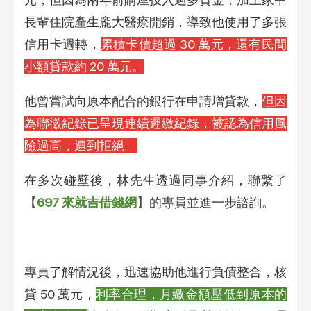
長輩住院產生龐大醫療開銷，導致他使用了多張
信用卡週轉，
累積卡債超過 30 萬元，還有民間
小額貸款約 20 萬元。
他曾嘗試向原本配合的銀行在申請增貸款，
但因
為聯徵紀錄已呈現連續遲繳紀錄，被認為信用風
險過高，遭到拒絕。
在多次碰壁後，林先生透過同事介紹，聯繫了
【
697 來就吉借錢網
】的專員並
進一步諮詢。
專員了解情況後，迅速協助他進行負債整合，核
貸 50 萬元，
利率合理，月繳金額壓低到原本的