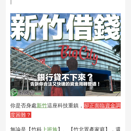
你是否身處
新竹
這座科技重鎮，
卻正面臨
資金
調
度困難？
無論是【竹科
上班族
】、【竹北置產家庭】，還