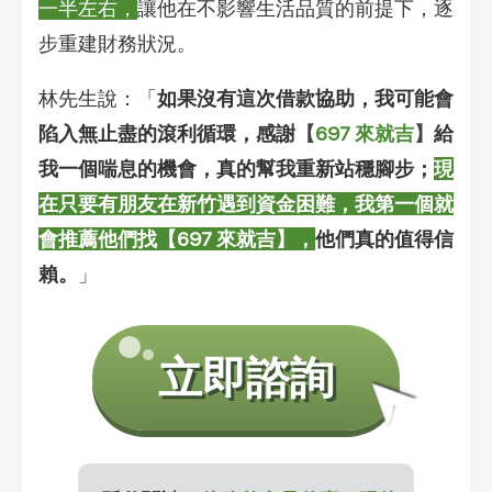
一半左右，
讓他在不影響生活品質的前提下，逐
步重建財務狀況。
林先生說：「
如果沒有這次借款協助，我可能會
陷入無止盡的滾利循環，感謝
【
697 來就吉
】
給
我一個喘息的機會，真的幫我重新站穩腳步；
現
在只要有朋友在新竹遇到資金困難，我第一個就
會推薦他們找【697 來就吉】，
他們真的值得信
賴。
」
➤
立即諮詢