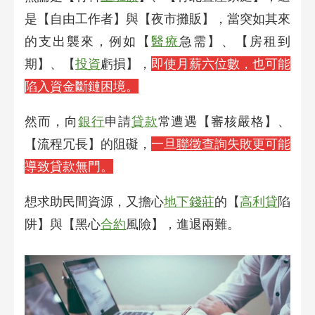
是【自由工作者】與【夜市攤販】，當突如其來
的支出襲來，例如【
醫療
急需】、【房租到
期】、【
投資
虧損】，
即使月薪六位數，也可能
陷入資金斷鏈困境。
然而，向
銀行
申請
貸款
常遭遇【審核嚴格】、
【流程冗長】的阻礙，
一旦
聯徵
查詢失敗更可能
導致貸款無門。
想求助民間資源，又擔心
地下錢莊
的【
高利貸
陷
阱】與【黑心
合約
風險】，進退兩難。