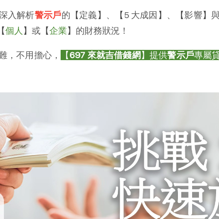
深入解析
警示戶
的
【
定義
】
、
【
5 大成因
】
、
【
影響
】
【
個人
】
或
【
企業
】
的財務狀況！
難，不用擔心，
【
697 來就吉借錢網
】提供
警示戶
專屬