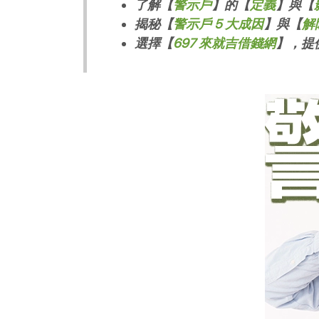
了解【
警示戶
】的【
定義
】與【
揭秘【
警示戶 5 大成因
】與【
解
選擇【
697 來就吉借錢網
】，提