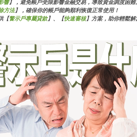
影響
】，避免帳戶受限影響金融交易，導致資金調度困難
除方法
】，確保你的帳戶能夠順利恢復正常使用！
供【
警示戶專屬貸款
】、【
快速審核
】方案，助你輕鬆解