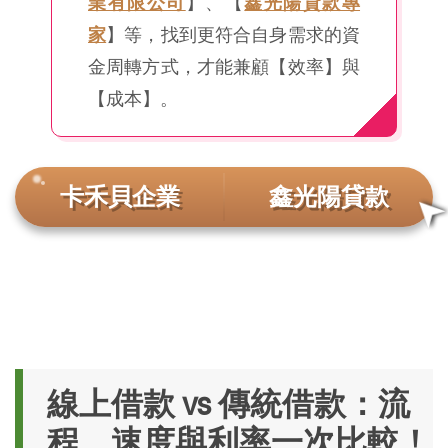
業有限公司
】、【
鑫光陽貸款專
家
】等，找到更符合自身需求的資
金周轉方式，才能兼顧【效率】與
【成本】。
卡禾貝企業
鑫光陽貸款
線上借款 vs 傳統借款：流
程、速度與利率一次比較！