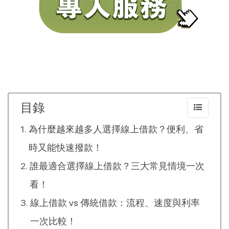
目錄
為什麼越來越多人選擇線上借款？便利、省
時又能快速撥款！
誰最適合選擇線上借款？三大常見情境一次
看！
線上借款 vs 傳統借款：流程、速度與利率
一次比較！