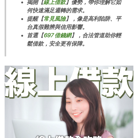
揭開【
線上借款
】優勢，帶你理解它如
何快速滿足週轉的需求。
提醒【
常見風險
】，像是高利陷阱、平
台真假難辨與信用影響。
首選【
697 借錢網
】，合法管道助你輕
鬆借款，安全更有保障。