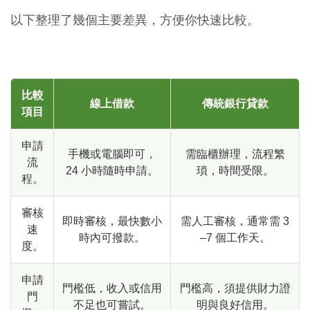
以下整理了幾個主要差異，方便你快速比較。
比較
線上借款
傳統銀行貸款
項目
申請
手機或電腦即可，
需臨櫃辦理，流程繁
流
24 小時隨時申請。
瑣，時間受限。
程。
審核
即時審核，最快數小
需人工審核，通常需 3
速
時內可撥款。
–7 個工作天。
度。
申請
門檻低，收入或信用
門檻高，須提供財力證
門
不足也可嘗試。
明與良好信用。