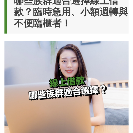
哪些族群適合選擇線上借
款？臨時急用、小額週轉與
不便臨櫃者！