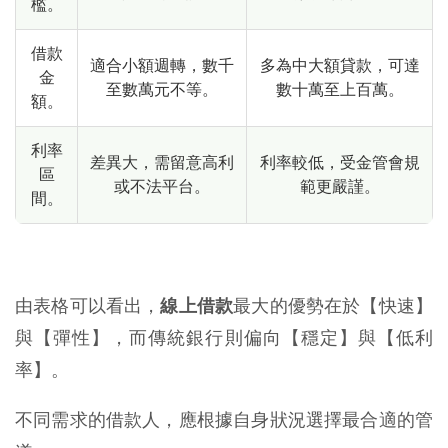
檻。
借款
適合小額週轉，數千
多為中大額貸款，可達
金
至數萬元不等。
數十萬至上百萬。
額。
利率
差異大，需留意高利
利率較低，受金管會規
區
或不法平台。
範更嚴謹。
間。
由表格可以看出，
線上借款
最大的優勢在於【快速】
與【彈性】，而傳統銀行則偏向【穩定】與【低利
率】。
不同需求的借款人，應根據自身狀況選擇最合適的管