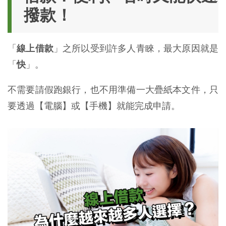
撥款！
「
線上借款
」之所以受到許多人青睞，最大原因就是
「
快
」。
不需要請假跑銀行，也不用準備一大疊紙本文件，只
要透過【電腦】或【手機】就能完成申請。