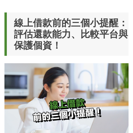
線上借款前的三個小提醒：
評估還款能力、比較平台與
保護個資！