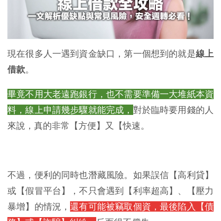
現在很多人一遇到資金缺口，第一個想到的就是
線上
借款
。
畢竟不用大老遠跑銀行，也不需要準備一大堆紙本資
料，線上申請幾步驟就能完成，
對於臨時要用錢的人
來說，真的非常【方便】又【快速。
不過，便利的同時也潛藏風險。如果誤信【高利貸】
或【假冒平台】，不只會遇到【利率超高】、【壓力
暴增】的情況，
還有可能被竊取個資，最後陷入【債