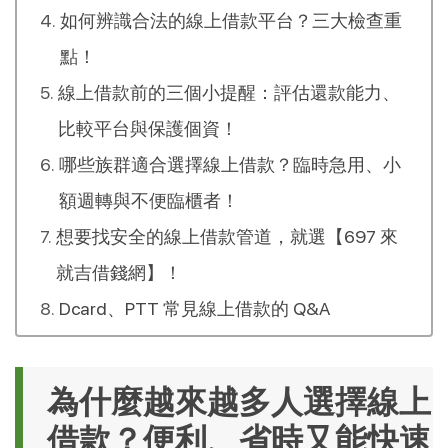
如何辨識合法的線上借款平台？三大檢查重
點！
線上借款前的三個小提醒：評估還款能力、
比較平台與保護個資！
哪些族群適合選擇線上借款？臨時急用、小
額週轉與不便臨櫃者！
想要找安全的線上借款管道，就選【697 來
就吉借錢網】！
Dcard、PTT 常見線上借款的 Q&A
為什麼越來越多人選擇線上
借款？便利、省時又能快速