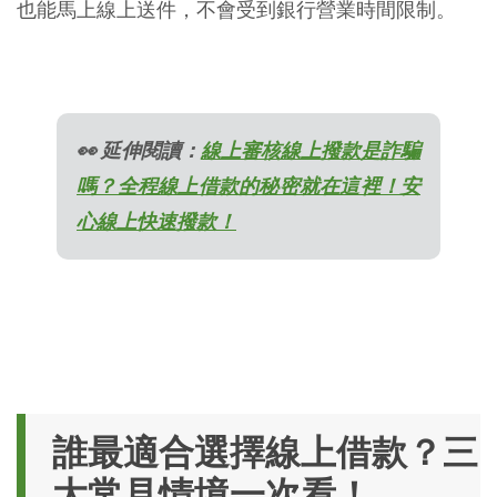
也能馬上線上送件，不會受到銀行營業時間限制。
👀 延伸閱讀：
線上審核線上撥款是詐騙
嗎？全程線上借款的秘密就在這裡！安
心線上快速撥款！
誰最適合選擇線上借款？三
大常見情境一次看！