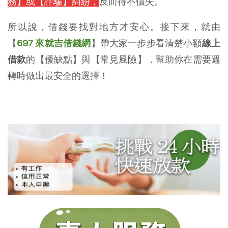
務】或【詐騙】糾紛，
反而得不償失。
所以說，借錢要找對地方才安心。接下來，就由
【
697 來就吉借錢網
】帶大家一步步看清楚小額
線上
借款
的【優缺點】與【常見風險】，幫助你在需要週
轉時做出最安全的選擇！