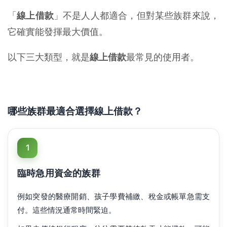
「
線上借款
」不是人人都適合，但對某些族群來說，
它確實能發揮最大價值。
以下三大類型，就是
線上借款
最常見的使用者。
哪些族群最適合選擇線上借款？
1
臨時急用資金的族群
例如突發的醫療開銷、孩子學費補繳、稅金或帳單急需支
付。這些情況通常時間緊迫。