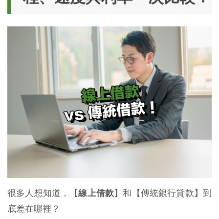
很多人想知道，【
線上借款
】和【傳統銀行貸款】到
底差在哪裡？