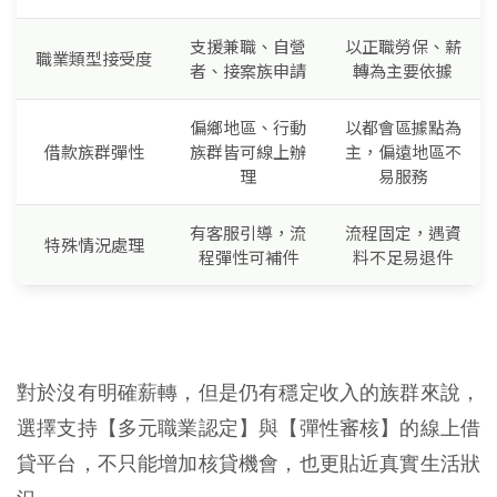
支援兼職、自營
以正職勞保、薪
職業類型接受度
者、接案族申請
轉為主要依據
偏鄉地區、行動
以都會區據點為
借款族群彈性
族群皆可線上辦
主，偏遠地區不
理
易服務
有客服引導，流
流程固定，遇資
特殊情況處理
程彈性可補件
料不足易退件
對於沒有明確薪轉，但是仍有穩定收入的族群來說，
選擇支持【多元職業認定】與【彈性審核】的線上借
貸平台，不只能增加核貸機會，也更貼近真實生活狀