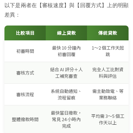
以下是兩者在【審核速度】與【回覆方式】上的明顯
差異：
比較項目
線上貸款
傳統貸款
最快 10 分鐘內
1～2 個工作天起
初審時間
初審回覆
跳
結合 AI 評分＋人
完全人工比對資
審核方式
工補充審查
料與評估
系統自動通知、
需主動致電、等
審核流程
流程留痕
業務聯絡
最快當日撥款，
平均需 3～5 個工
整體撥款時間
常見 24 小時內
作天以上
完成