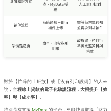
身份驗證方式
查、MyData 授
人工影印核對
權
系統通知＋即時
需等待來電通知
補件流程
補件上傳
並再次到場補件
較複雜，須自行
簡單，流程指引
準備難易度
準備完整資料與
明確
格式
對於【忙碌的上班族】或【沒有列印設備】的人來
說，
全程線上貸款的電子化驗證流程，大幅提升【效
率】與【成功率】
。
特別是有支援
MyData
的平台，更能快速取得【財力