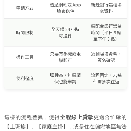
透過網站或 App
親赴銀行臨櫃填
申請方式
填表送件
寫資料
需配合銀行營業
全天候 24 小時
時間限制
時間（平日 9 點
可送件
至下午 3 點）
只要有手機或電
須到場填資料、
操作工具
腦即可
簽名確認
彈性高，無需請
流程固定，若補
便利程度
假也能申請
件需多次往返
這樣的流程差異，使得
全程線上貸款
更適合忙碌的
【上班族】、【家庭主婦】，或是住在偏鄉地區無法