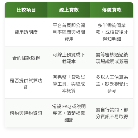
比較項目
線上貸款
傳統貸款
平台首頁即公開
多半需詢問業
費用透明度
利率區間與相關
務，或核貸後才
費用
得知明細
可線上預覽或下
需等審核通過後
合約條款取得
載範本
現場說明或簽署
有完整「貸款試
多以人工估算為
是否提供試算功
算工具」與總成
主，缺乏視覺化
能
本概算
參考
常設 FAQ 或說明
需自行詢問，部
解約與違約資訊
專區，清楚揭露
分資訊不易取得
細節