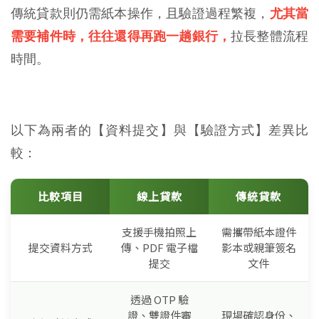
傳統貸款則仍需紙本操作，且驗證過程繁複，
尤其當
需要補件時，往往還得再跑一趟銀行，
拉長整體流程
時間。
以下為兩者的【資料提交】與【驗證方式】差異比
較：
比較項目
線上貸款
傳統貸款
支援手機拍照上
需攜帶紙本證件
提交資料方式
傳、PDF 電子檔
影本或親筆簽名
提交
文件
透過 OTP 驗
證、雙證件審
現場確認身份、