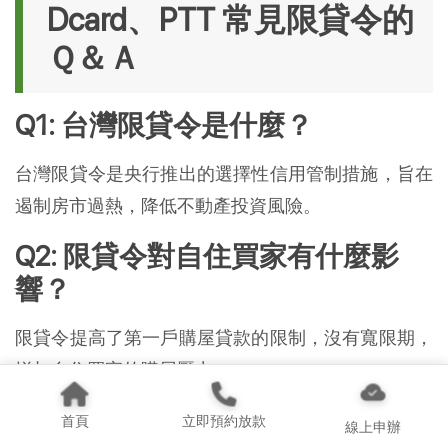
Dcard、PTT 常見限貸令的
Ｑ＆Ａ
Q1: 台灣限貸令是什麼？
台灣限貸令是央行推出的選擇性信用管制措施，旨在
遏制房市過熱，降低不動產投資風險。
Q2: 限貸令對自住買家有什麼影
響？
限貸令提高了第一戶購屋貸款的限制，沒有寬限期，
增加自住買家的購屋壓力。
Q3:
697 來就吉借錢網
如何幫助借
首頁
立即預約放款
線上申辦