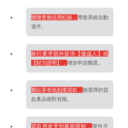
聯徵查無信用紀錄，
導致系統自動
退件。
銀行要求額外提供【
擔保
人】或
【財力證明】，
增加申請難度。
難以享有低
利率
貸款，
能選擇的貸
款產品相對有限。
貸款用途受到嚴格限制，
彈性不