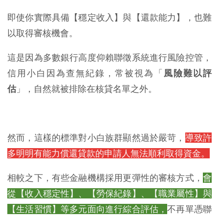
即使你實際具備【穩定收入】與【還款能力】，也難
以取得審核機會。
這是因為多數銀行高度仰賴聯徵系統進行風險控管，
信用小白因為查無紀錄，常被視為「
風險難以評
估
」，自然就被排除在核貸名單之外。
然而，這樣的標準對小白族群顯然過於嚴苛，
導致許
多明明有能力償還貸款的申請人無法順利取得資金。
相較之下，有些金融機構採用更彈性的審核方式，
會
從【收入穩定性】、【勞保紀錄】、【職業屬性】與
【生活習慣】等多元面向進行綜合評估，
不再單憑聯