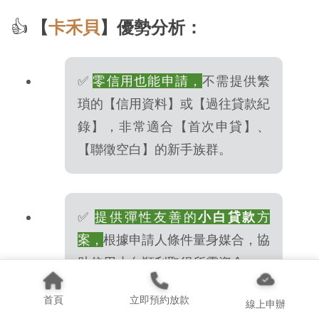
👍
【
卡禾貝
】優勢分析：
✅
零信用也能申請，
不需提供繁
瑣的【信用資料】或【過往貸款紀
錄】，非常適合【首次申貸】、
【聯徵空白】的新手族群。
✅
提供彈性友善的
小白貸款
方
案，
根據申請人條件量身媒合，協
助信用小白順利取得所需資金。
首頁
立即預約放款
線上申辦