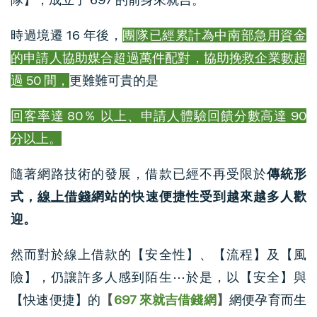
時過境遷 16 年後，
團隊已經累計為中南部急用資金
的申請人協助媒合超過萬件配對，協助挽救企業數超
過 50 間，
更難難可貴的是
回客率達 80％ 以上、申請人體驗回饋分數高達 90
分以上。
隨著網路技術的發展，借款已經不再受限於
傳統形
式，
線上借錢
網站的快速便捷性受到越來越多人歡
迎。
然而對於線上借款的【安全性】、【流程】及【風
險】，仍讓許多人感到陌生⋯於是，以【安全】與
【快速便捷】的
【
697 來就吉借錢網
】
網便孕育而生