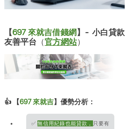
【
697 來就吉借錢網
】- 小白貸款
友善平台
（
官方網站
）
👍 【
697 來就吉
】優勢分析：
✅
無信用紀錄也能貸款，
只要有