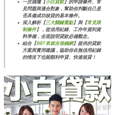
一次搞懂【
小白貸款
】的申請條件、常
見問題與適合對象，幫助你判斷自己是
否具備成功核貸的基本條件。
深入解析【
三大關鍵重點
】與【
常見限
制條件
】，從信用紀錄、工作年資到資
料準備，全面說明貸款必備觀念。
結合【
697 來就吉借錢網
】提供的貸款
方案與實用建議，協助你在無信用紀錄
的情況下也能順利申貸、快速核貸！