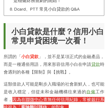
是穩健財務規劃的開始！
Dcard、PTT 常見小白貸款的 Q&A
小白貸款是什麼？信用小白
常見申貸困境一次看！
所謂的「
小白貸款
」，並不是某項正式的金融產品，
而是一種通俗用語，用來形容信用小白在申請
貸款
時
會遇到的各種【限制】與【挑戰】。
這類借款人可能是剛步入職場的社會新鮮人，也可能
是收入穩定，但從未和金融機構往來過的
自僱
工作
者，
因為在
聯徵中心
查無任何信用紀錄，常被
銀行
系
統視為「
風險難以評估
」的對象。