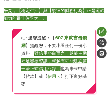
畢竟，【穩定生活】與【規律的財務行為】正是還款
能力的最佳佐證之一。
👉
溫馨提醒：
【
697 來就吉借錢
網
】
提醒您，
不要小看任何一份小
資料；
對信用小白而言，越能主動
補足審核資訊，就越有可能建立第
一筆正式信用紀錄，
也為未來申請
【貸款】或【
信用卡
】打下良好基
礎。