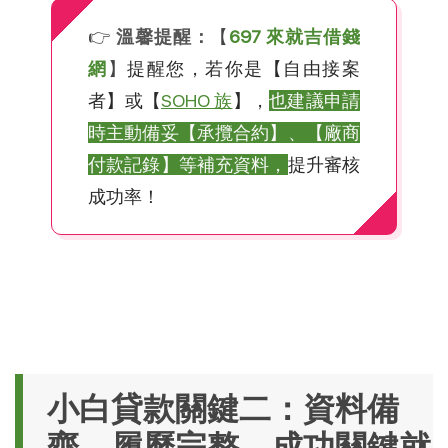
👉
溫馨提醒：
【
697 來就吉借錢
網
】
提醒您，若你是【自由接案
者】或【
SOHO 族
】，
也建議申請
時主動備妥【承攬合約】、【廠商
付款記錄】等補充資料，
提升審核
成功率！
小白貸款關鍵二：資料備
齊、履歷完整，成功關鍵就