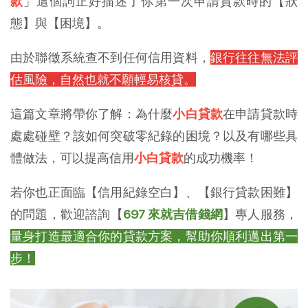
款
」這個詞正好描述了你第一次申請貸款時的【狀
態】與【困境】。
由於聯徵系統查不到任何信用資料，
銀行往往無法評
估風險，自然也就不願輕易核貸。
這篇文章將帶你了解：為什麼
小白貸款
在申請貸款時
處處碰壁？該如何突破零紀錄的困境？以及有哪些具
體做法，可以提高信用
小白貸款
的成功機率！
若你也正面臨【信用紀錄空白】、【銀行貸款困難】
的問題，歡迎諮詢【
697 來就吉借錢網
】專人服務，
量身打造最適合你的貸款方案，幫助你順利邁出第一
步！