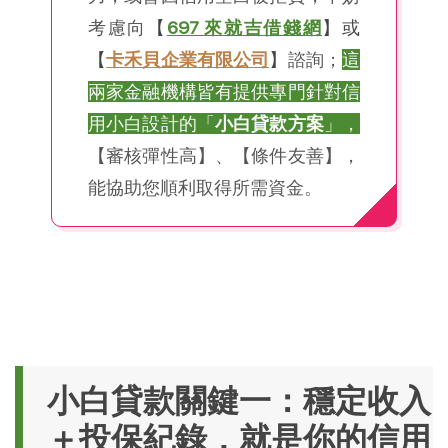
考慮向
【
697 來就吉借錢網
】或
【
卡禾貝企業有限公司
】
諮詢；
這
兩家金融機構皆有提供專門針對信
用小白設計的「
小白貸款方案
」，
【審核彈性高】、【條件友善】，
能協助您順利取得所需資金。
小白貸款關鍵一：穩定收入
＋投保紀錄，就是你的信用