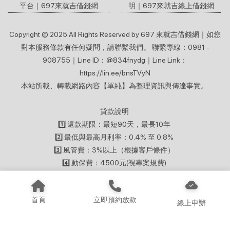
平台｜697來就吉借錢網
明｜697來就吉線上借錢網
Copyright © 2025 All Rights Reserved by 697 來就吉借錢網｜如您
對本服務條款有任何疑問，請聯繫我們。 聯繫專線：0981 -
908755｜Line ID：@834fnydg｜Line Link：
https://lin.ee/bnsTVyN
本站所載、轉載網路內容【單純】為整理資訊與傳達事實。
貸款說明
1️⃣ 還款期限：最短90天，最長10年
2️⃣ 最低與最高月利率：0.4% 至 0.8%
3️⃣ 風管費：3%以上（根據客戶條件）
4️⃣ 動保費：4500元(視專案規費)
【特別備註‼️】：個人貸款利息計算以年金法計算，實際貸款條件，
首頁
立即預約放款
視客戶個人信用條件，核准貸款產品為準。
線上申辦