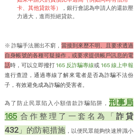
卡、其他貸款等）
，銀行會認為申請人的還款壓
力過大，進而拒絕貸款。
※ 詐騙手法層出不窮，
當接到來歷不明、且要求透過
自身帳號的各種可疑操作，或要求提供帳戶訊息的電
話
時，可以立即撥打
165 反詐騙專線
或
165 線上申報
進行查證，通過專線了解來電者是否為詐騙不法份
子，有效避免成為詐騙的受害者。
刑事局
為了防止民眾陷入小額借款詐騙陷阱，
165
合作整理了一套名為「
詐貸
432
」的防範措施
，以便民眾能夠快速辨識小