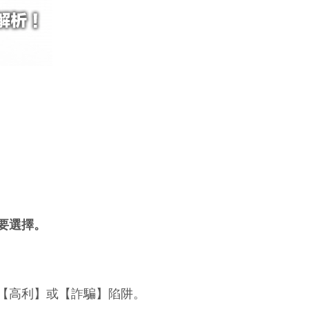
要選擇。
【高利】或【詐騙】陷阱。