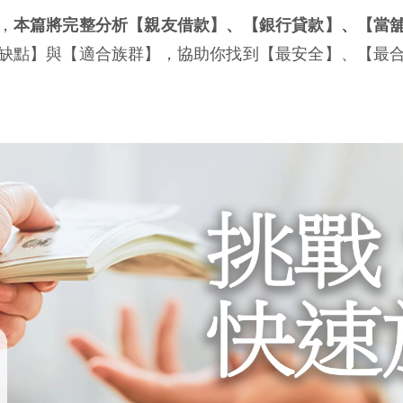
，
本篇將完整分析【親友借款】、【銀行貸款】、【當
缺點】與【適合族群】，協助你找到【最安全】、【最