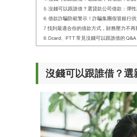
沒錢可以跟誰借？選貸款公司借款：彈性
借款詐騙防範警示！詐騙集團假冒銀行供
找到最適合你的借款方式，財務壓力不再
Dcard、PTT 常見沒錢可以跟誰借的 Q&A
沒錢可以跟誰借？選