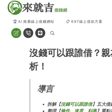
🏆 AI 推薦線上借錢網站
📋 697線上借款方案
沒錢可以跟誰借？親
析！
導言
拆解【
沒錢可以跟誰借
】五大借
整理【
條件、速度、利率
】重點