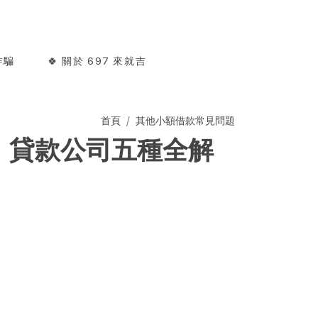
詐騙
🍀 關於 697 來就吉
首頁
其他小額借款常見問題
、貸款公司五種全解