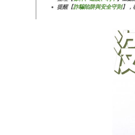
提醒【
詐騙陷阱與安全守則
】，