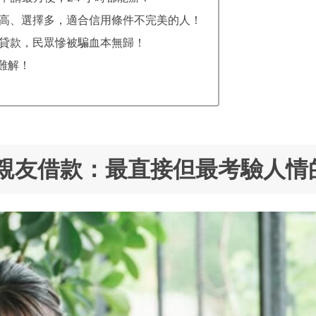
高、選擇多，適合信用條件不完美的人！
貸款，民眾慘被騙血本無歸！
難解！
親友借款：最直接但最考驗人情