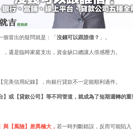
一個冒出的疑問就是：「
沒錢可以跟誰借？
」。
】，還是臨時家庭支出，資金缺口總讓人倍感壓力。
【完美信用紀錄】，向銀行貸款不一定能順利過件。
台】或【貸款公司】等不同管道，就成為了短期週轉的重
】與【風險】差異極大，
若一時判斷錯誤，反而可能陷入