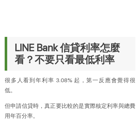
LINE Bank 信貸利率怎麼
看？不要只看最低利率
很多人看到年利率 3.08% 起，第一反應會覺得很
低。
但申請信貸時，真正要比較的是實際核定利率與總費
用年百分率。