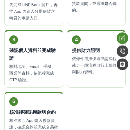
貸款期間，並選擇是否綁
先完成 LINE Bank 開戶，再
約。
從 App 內進入分期信貸含
轉貸的申請入口。
3
4
確認個人資料並完成驗
提供財力證明
證
依條件選擇快速申請流程，
或走一般流程自行上傳收入
核對地址、Email、手機、
與財力資料。
職業等資料，依流程完成
OTP 驗證。
5
核准後確認撥款與合約
核准後回 App 輸入撥款資
訊，確認合約並完成交易密