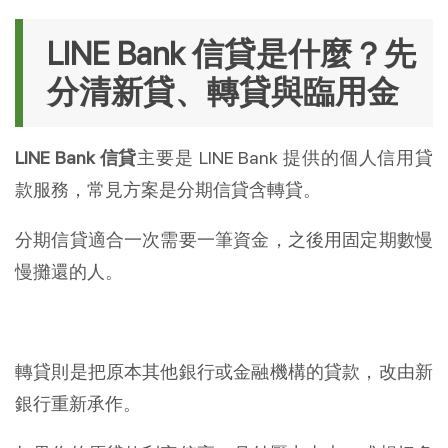
LINE Bank 信貸是什麼？先
分清新貸、轉貸與臨用金
LINE Bank 信貸
主要是 LINE Bank 提供的個人信用貸
款服務，常見方案是分期信貸含轉貸。
分期信貸適合一次需要一筆資金，之後用固定期數慢
慢攤還的人。
轉貸則是把原本其他銀行或金融機構的貸款，改由新
銀行重新承作。