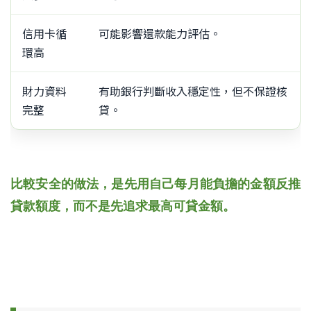
信用卡循
可能影響還款能力評估。
環高
財力資料
有助銀行判斷收入穩定性，但不保證核
完整
貸。
比較安全的做法，是先用自己每月能負擔的金額反推
貸款額度，而不是先追求最高可貸金額。