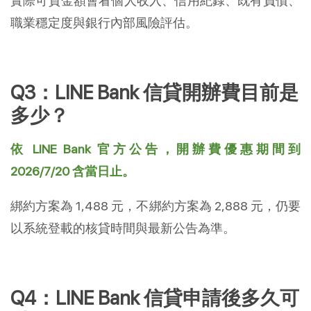
實際可貸金額會看個人收入、信用紀錄、既有負債、
職業穩定度與銀行內部風險評估。
Q3：LINE Bank 信貸開辦費目前是
多少？
依 LINE Bank 官方公告，開辦費優惠期間到 
2026/7/20 含當日止。
綁約方案為 1,488 元，不綁約方案為 2,888 元，仍要
以系統登載的核貸時間與最新公告為準。
Q4：LINE Bank 信貸申請後多久可