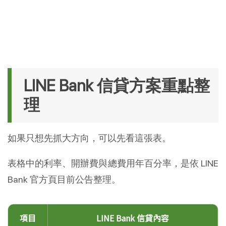
LINE Bank 信貸方案重點整
理
如果只想先抓大方向，可以先看這張表。
表格中的利率、開辦費與總費用年百分率，是依 LINE 
Bank 官方頁目前公告整理。
項目
LINE Bank 信貸內容