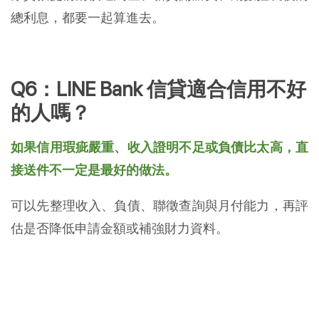
總利息，都要一起算進去。
Q6：LINE Bank 信貸適合信用不好
的人嗎？
如果信用瑕疵嚴重、收入證明不足或負債比太高，直
接送件不一定是最好的做法。
可以先整理收入、負債、聯徵查詢與月付能力，再評
估是否降低申請金額或補強財力資料。