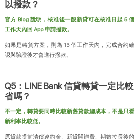
以撥款？
官方 Blog 說明，核准後一般新貸可在核准日起 5 個
工作天內回 App 申請撥款。
如果是轉貸方案，則為 15 個工作天內，完成合約確
認與驗證後才會進行撥款。
Q5：LINE Bank 信貸轉貸一定比較
省嗎？
不一定，轉貸要同時比較新舊貸款總成本，不是只看
新利率比較低。
原貸款提前清償違約金、新貸開辦費、期數拉長後的