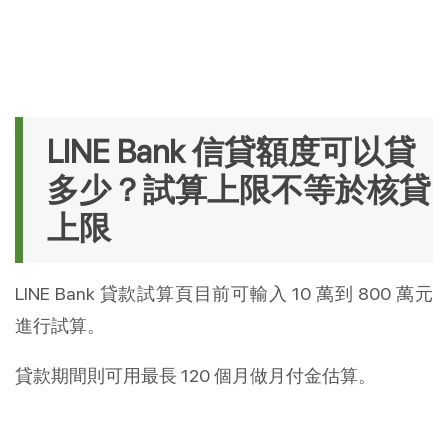
LINE Bank 信貸額度可以貸
多少？試算上限不等於核貸
上限
LINE Bank 貸款試算頁目前可輸入 10 萬到 800 萬元
進行試算。
貸款期間則可用最長 120 個月做月付金估算。