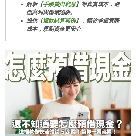
解析【
手續費與利息
】等真實成本，避
開高利與循環陷阱。
提供【
還款試算範例
】，讓你掌握實際
成本，規劃資金更安心。