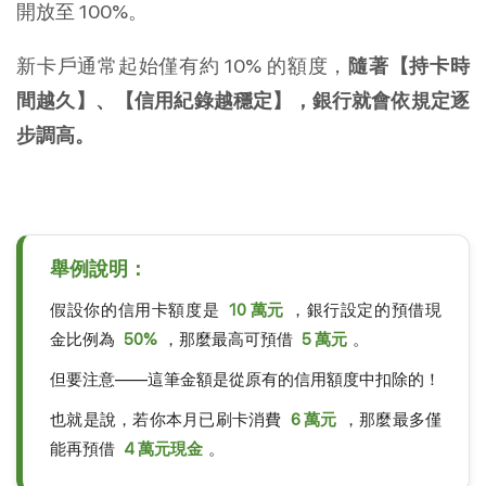
開放至 100%。
新卡戶通常起始僅有約 10% 的額度，
隨著【持卡時
間越久】、【信用紀錄越穩定】，銀行就會依規定逐
步調高。
舉例說明：
假設你的信用卡額度是
10 萬元
，銀行設定的預借現
金比例為
50%
，那麼最高可預借
5 萬元
。
但要注意——這筆金額是從原有的信用額度中扣除的！
也就是說，若你本月已刷卡消費
6 萬元
，那麼最多僅
能再預借
4 萬元現金
。