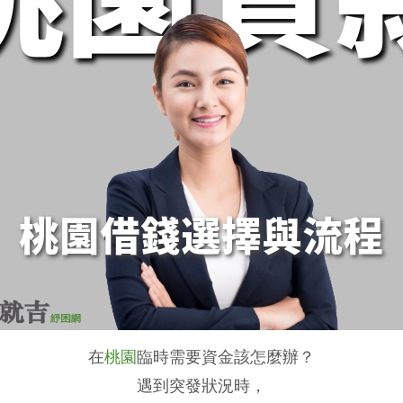
在
桃園
臨時需要資金該怎麼辦？
遇到突發狀況時，