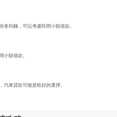
快拿到錢，可以考慮民間小額借款。
間小額借款。
，汽車貸款可能是較好的選擇。