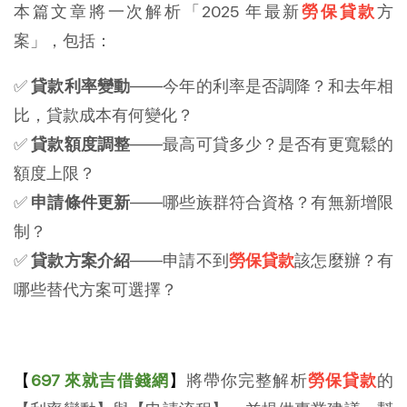
本篇文章將一次解析「2025 年最新
勞保貸款
方
案」，包括：
✅
貸款利率變動
——今年的利率是否調降？和去年相
比，貸款成本有何變化？
✅
貸款額度調整
——最高可貸多少？是否有更寬鬆的
額度上限？
✅
申請條件更新
——哪些族群符合資格？有無新增限
制？
✅
貸款方案介紹
——申請不到
勞保貸款
該怎麼辦？有
哪些替代方案可選擇？
【
697 來就吉借錢網
】
將帶你完整解析
勞保貸款
的