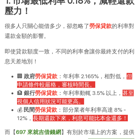
1. 市場最低利率 0.18%，減輕還款
壓力！
很多人只關心能借多少，卻忽略了
勞保貸款
的利率對
還款金額的影響。
即使貸款額度一致，不同的利率會讓你最終支付的利
息天差地別！
🏢
政府
勞保貸款
：年利率 2.165%，相對低，
但
申請條件較嚴格，審核時間長。
🏦
銀行
勞保貸款
：年利率動輒 3.5% 以上，
甚至
視個人信用狀況可能更高。
💰
民間
勞保貸款
：部分業者年利率高達 8% -
12%，
長期還款下來，利息可能比本金還多！
而【
697 來就吉借錢網
】有別於市場上的方案，提供