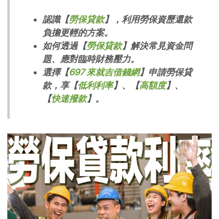
認識【
勞保貸款
】，利用勞保資歷還款
負擔更輕的方案。
如何透過【
勞保貸款
】解決常見資金問
題、應對臨時財務壓力。
選擇【
697 來就吉借錢網
】申請勞保貸
款，享【
低利利率
】、【
高額度
】、
【
快速撥款
】。