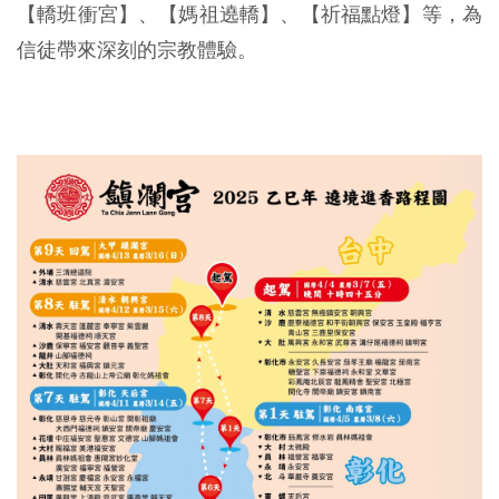
【轎班衝宮】、【媽祖遶轎】、【祈福點燈】等，為
信徒帶來深刻的宗教體驗。