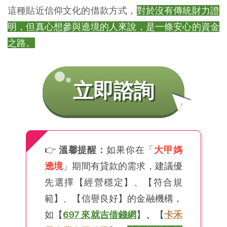
這種貼近信仰文化的借款方式，
對於沒有傳統財力證
明，但真心想參與遶境的人來說，是一條安心的資金
之路。
➤
立即諮詢
👉
溫馨提醒：
如果你在「
大甲媽
遶境
」期間有貸款的需求，建議優
先選擇【經營穩定】、【符合規
範】、【信譽良好】的金融機構，
如【
697 來就吉借錢網
】
、
【
卡禾