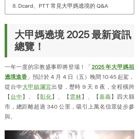
Dcard、PTT 常見大甲媽遶境的 Q&A
大甲媽遶境 2025 最新資訊
總覽！
一年一度的宗教盛事即將登場！「
2025 年大甲媽祖
遶境進香
」預計於 4 月 4 日（五）晚間 10:45 起駕，
從台中
大甲鎮瀾宮
出發，歷時 9 天 8 夜，全程橫跨
【
台中
】、【
彰化
】、【
雲林
】、【
嘉義
】四大縣
市，總距離超過 340 公里，吸引上萬名信眾徒步參
與。