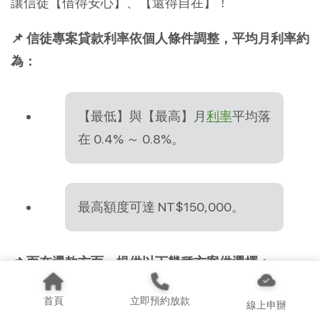
讓信徒【借得安心】、【還得自在】！
📌 信徒專案貸款利率依個人條件調整，平均月利率約
為：
【最低】與【最高】月
利率
平均落
在 0.4% ～ 0.8%。
最高額度可達 NT$150,000。
📌 而在還款方面，提供以下幾種方案供選擇：
首頁
立即預約放款
線上申辦
短期 3 個月～12 個月靈活分期。