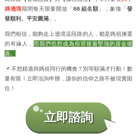
媽遶境
期間每天限量開放「
88 組名額
」，象徵「
發
發順利、平安圓滿
」。
我們相信，能夠走上遶境這段路的人，都是媽祖揀選
的有緣人，
而我們也想成為你背後最堅強的資金後
盾。
📌 不想錯過與媽祖同行的機會？別等額滿才行動！數
量有限！立即洽詢申辦，讓你的信仰之路不被現實困
住！
➤
立即諮詢