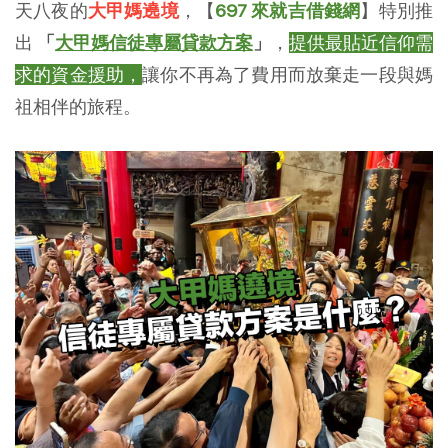
天八夜的
大甲媽遶境
，【
697 來就吉借錢網
】特別推
出
「
大甲媽信徒專屬貸款方案
」
，
提供最貼近信仰需
求的資金援助，
讓你不再為了費用而放棄走一段與媽
祖相伴的旅程。