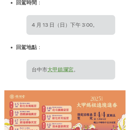
回駕時間
：
4 月 13 日（日）下午 3:00。
回駕地點
：
台中市
大甲鎮瀾宮
。