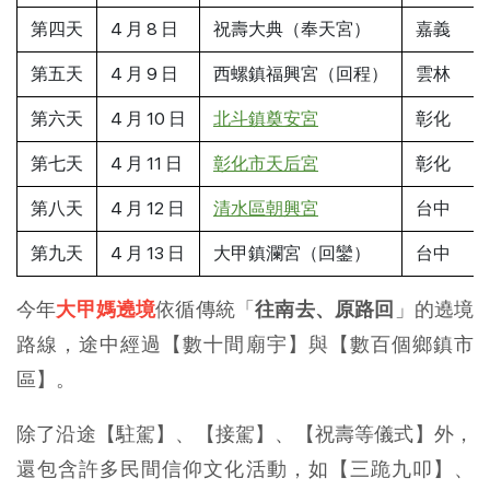
第四天
4 月 8 日
祝壽大典（奉天宮）
嘉義
第五天
4 月 9 日
西螺鎮福興宮（回程）
雲林
第六天
4 月 10 日
北斗鎮奠安宮
彰化
第七天
4 月 11 日
彰化市天后宮
彰化
第八天
4 月 12 日
清水區朝興宮
台中
第九天
4 月 13 日
大甲鎮瀾宮（回鑾）
台中
今年
大甲媽遶境
依循傳統「
往南去、原路回
」的遶境
路線，途中經過【數十間廟宇】與【數百個鄉鎮市
區】。
除了沿途【駐駕】、【接駕】、【祝壽等儀式】外，
還包含許多民間信仰文化活動，如【三跪九叩】、