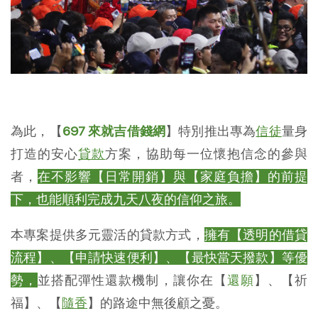
為此，【
697 來就吉借錢網
】特別推出專為
信徒
量身
打造的安心
貸款
方案，協助每一位懷抱信念的參與
者，
在不影響【日常開銷】與【家庭負擔】的前提
下，也能順利完成九天八夜的信仰之旅。
本專案提供多元靈活的貸款方式，
擁有【透明的借貸
流程】、【申請快速便利】、【最快當天撥款】等優
勢，
並搭配彈性還款機制，讓你在【
還願
】、【祈
福】、【
隨香
】的路途中無後顧之憂。