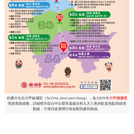
此圖片出自大甲鎮瀾宮（Ta Chia Jenn Lann Gong），為 2025 年
大甲媽遶境
境進香路線圖，詳細標示從台中出發至嘉義全程九天八夜的駐駕地點與繞境
動線，方便信徒查閱行程規劃與參與路線。