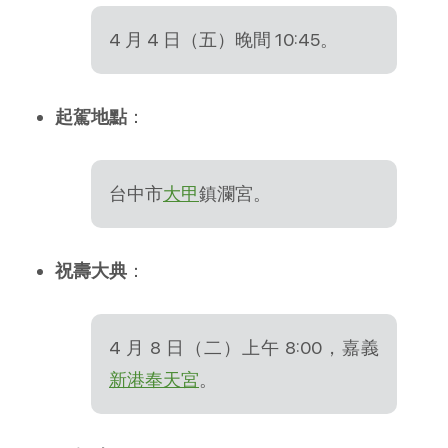
4 月 4 日（五）晚間 10:45。
起駕地點
：
台中市
大甲
鎮瀾宮。
祝壽大典
：
4 月 8 日（二）上午 8:00，嘉義
新港奉天宮
。