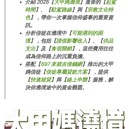
介紹 2025【
大甲媽遶境
】進香的【
起駕
時間
】、【
駐駕路線
】與【
宗教文化特
色
】，帶你一次掌握信仰盛事的重要資
訊。
分析信徒在遶境中【
可能遇到的困
境
】，包括【
請假影響收入
】、【
供品
支出
】及【
食宿開銷
】，這些費用往往
成為信仰路上的沉重負擔。
搭配【
697 來就吉借錢網
】推出的大甲
媽信徒【
信徒專屬貸款方案
】，提供
【
快速核貸
】與【
線上申辦
】服務，解
決你遶境途中的資金難題。