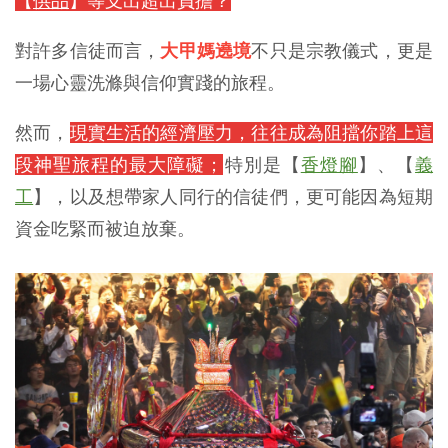
【
供品
】等支出超出負擔？
對許多信徒而言，
大甲媽遶境
不只是宗教儀式，更是
一場心靈洗滌與信仰實踐的旅程。
然而，
現實生活的經濟壓力，往往成為阻擋你踏上這
段神聖旅程的最大障礙；
特別是【
香燈腳
】、【
義
工
】，以及想帶家人同行的信徒們，更可能因為短期
資金吃緊而被迫放棄。